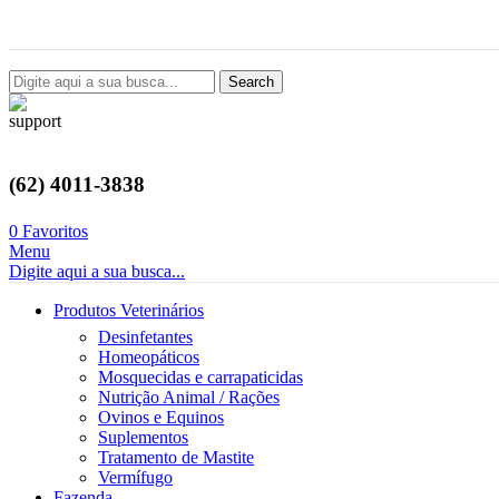
Avenida Castelo Branco, 2124, Setor Coimbra, Goiânia-GO
Search
(62) 4011-3838
0
Favoritos
Menu
Digite aqui a sua busca...
Produtos Veterinários
Desinfetantes
Homeopáticos
Mosquecidas e carrapaticidas
Nutrição Animal / Rações
Ovinos e Equinos
Suplementos
Tratamento de Mastite
Vermífugo
Fazenda