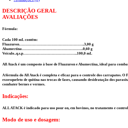
DESCRIÇÃO GERAL
AVALIAÇÕES
Fórmula:
Cada 100 mL contém:
Fluazuron……………………………………………..3,00 g
Abamectina…………………………………………..0,60 g
Veículo..q.s.p……………………………………..100,0 mL
All Atack é um composto à base de Fluazuron e Abamectina, ideal para combate
A fórmula do All Atack é completa e eficaz para o controle dos carrapatos. O 
exoesqueleto de quitina nas trocas de fases, causando desidratação dos paras
combater bernes e vermes.
Indicações:
ALL ATACK é indicado para uso pour on, em bovinos, no tratamento e controle
Modo de uso e dosagem: