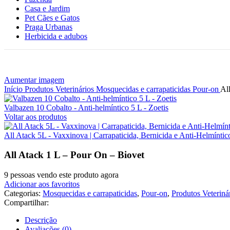
Casa e Jardim
Pet Cães e Gatos
Praga Urbanas
Herbicida e adubos
Aumentar imagem
Início
Produtos Veterinários
Mosquecidas e carrapaticidas
Pour-on
Al
Valbazen 10 Cobalto - Anti-helmíntico 5 L - Zoetis
Voltar aos produtos
All Atack 5L - Vaxxinova | Carrapaticida, Bernicida e Anti-Helmíntic
All Atack 1 L – Pour On – Biovet
9
pessoas vendo este produto agora
Adicionar aos favoritos
Categorias:
Mosquecidas e carrapaticidas
,
Pour-on
,
Produtos Veteriná
Compartilhar:
Descrição
Avaliações (0)