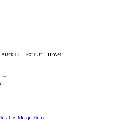
l Atack 1 L – Pour On – Biovet
o
rios
Tag:
Mosquecidas