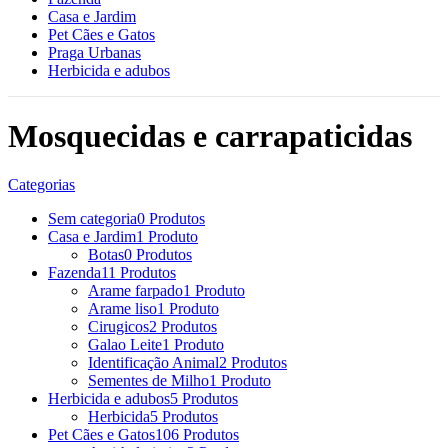
Casa e Jardim
Pet Cães e Gatos
Praga Urbanas
Herbicida e adubos
Mosquecidas e carrapaticidas
Categorias
Sem categoria
0 Produtos
Casa e Jardim
1 Produto
Botas
0 Produtos
Fazenda
11 Produtos
Arame farpado
1 Produto
Arame liso
1 Produto
Cirugicos
2 Produtos
Galao Leite
1 Produto
Identificação Animal
2 Produtos
Sementes de Milho
1 Produto
Herbicida e adubos
5 Produtos
Herbicida
5 Produtos
Pet Cães e Gatos
106 Produtos