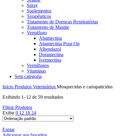
Spray
Suplementos
Terapêuticos
Tratamento de Doenças Respiratórias
Tratamento de Mastite
Vermífugo
Abamectina
Abamectina Pour On
Albendazol
Doramectina
Ivermectina
Vermífugos
Vitaminas
Sem categoria
Início
Produtos Veterinários
Mosquecidas e carrapaticidas
Exibindo 1–12 de 59 resultados
Filtrar Produtos
Exibir
9
12
18
24
Espiar
Adicionar aos favoritos