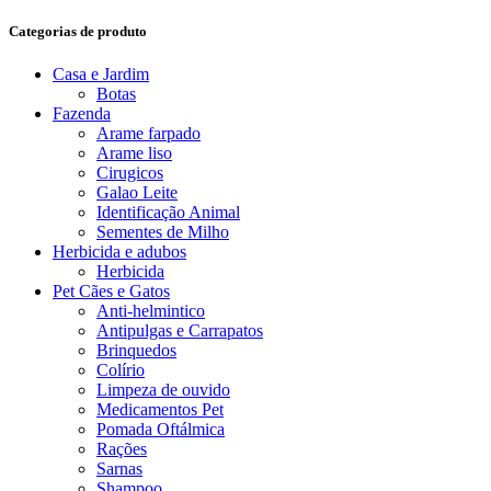
Categorias de produto
Casa e Jardim
Botas
Fazenda
Arame farpado
Arame liso
Cirugicos
Galao Leite
Identificação Animal
Sementes de Milho
Herbicida e adubos
Herbicida
Pet Cães e Gatos
Anti-helmintico
Antipulgas e Carrapatos
Brinquedos
Colírio
Limpeza de ouvido
Medicamentos Pet
Pomada Oftálmica
Rações
Sarnas
Shampoo