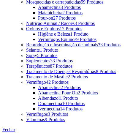
Mosquecidas e carrapaticidas
59 Produtos
Abamectina
3 Produtos
Matabicheira
2 Produtos
Pour-on
27 Produtos
Nutrição Animal / Rações
3 Produtos
Ovinos e Equinos
17 Produtos
Higiêne e Beleza
1 Produto
Vermifugos Equinos
9 Produtos
Reprodução e Inseminação de animais
33 Produtos
Selante
1 Produto
Spray
5 Produtos
Suplementos
33 Produtos
Terapêuticos
87 Produtos
Tratamento de Doenças Respiratórias
8 Produtos
Tratamento de Mastite
2 Produtos
Vermífugo
42 Produtos
Abamectina
2 Produtos
Abamectina Pour On
2 Produtos
Albendazol
1 Produto
Doramectina
10 Produtos
Ivermectina
14 Produtos
Vermífugos
3 Produtos
Vitaminas
9 Produtos
Fechar