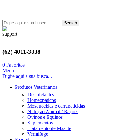
Avenida Castelo Branco, 2124, Setor Coimbra, Goiânia-GO
Search
(62) 4011-3838
0
Favoritos
Menu
Digite aqui a sua busca...
Produtos Veterinários
Desinfetantes
Homeopáticos
Mosquecidas e carrapaticidas
Nutrição Animal / Rações
Ovinos e Equinos
Suplementos
Tratamento de Mastite
Vermífugo
Fazenda