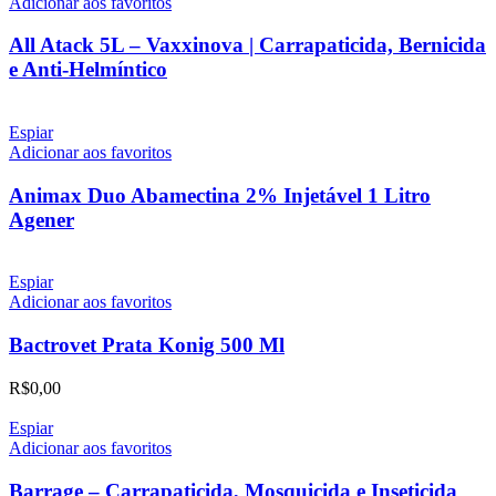
Adicionar aos favoritos
All Atack 5L – Vaxxinova | Carrapaticida, Bernicida
e Anti-Helmíntico
Espiar
Adicionar aos favoritos
Animax Duo Abamectina 2% Injetável 1 Litro
Agener
Espiar
Adicionar aos favoritos
Bactrovet Prata Konig 500 Ml
R$
0,00
Espiar
Adicionar aos favoritos
Barrage – Carrapaticida, Mosquicida e Inseticida