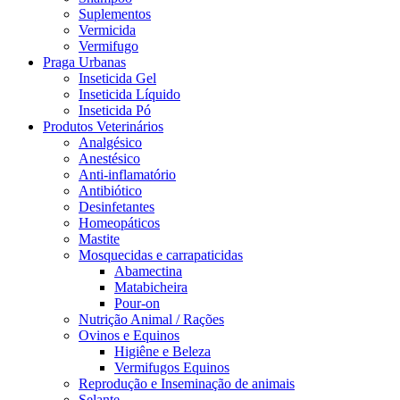
Suplementos
Vermicida
Vermifugo
Praga Urbanas
Inseticida Gel
Inseticida Líquido
Inseticida Pó
Produtos Veterinários
Analgésico
Anestésico
Anti-inflamatório
Antibiótico
Desinfetantes
Homeopáticos
Mastite
Mosquecidas e carrapaticidas
Abamectina
Matabicheira
Pour-on
Nutrição Animal / Rações
Ovinos e Equinos
Higiêne e Beleza
Vermifugos Equinos
Reprodução e Inseminação de animais
Selante