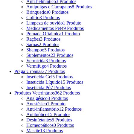
Anti-helmintico
3 Produtos
Antipulgas e Carrapatos
8 Produtos
Brinquedos
0 Produtos
Colírio
3 Produtos
Limpeza de ouvido
1 Produto
Medicamentos Pet
49 Produtos
Pomada Oftálmica
1 Produto
Rações
3 Produtos
Sarnas
2 Produtos
Shampoo
5 Produtos
Suplementos
23 Produtos
Vermicida
3 Produtos
Vermifugo
4 Produtos
Praga Urbanas
27 Produtos
Inseticida Gel
5 Produtos
Inseticida Líquido
15 Produtos
Inseticida Pó
7 Produtos
Produtos Veterinários
362 Produtos
Analgésico
3 Produtos
Anestésico
1 Produto
Anti-inflamatório
12 Produtos
Antibiótico
15 Produtos
Desinfetantes
5 Produtos
Homeopáticos
0 Produtos
Mastite
13 Produtos