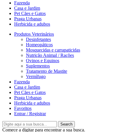
Fazenda
Casa e Jardim
Pet Cães e Gatos
Praga Urbanas
Herbicida e adubos
Produtos Veterinários
Desinfetantes
Homeopáticos
Mosquecidas e carrapaticidas
Nutrição Animal / Rações
Ovinos e Equinos
Suplementos
Tratamento de Mastite
Vermífugo
Fazenda
Casa e Jardim
Pet Cães e Gatos
Praga Urbanas
Herbicida e adubos
Favoritos
Entrar / Registrar
Search
Comece a digitar para encontrar a sua busca.