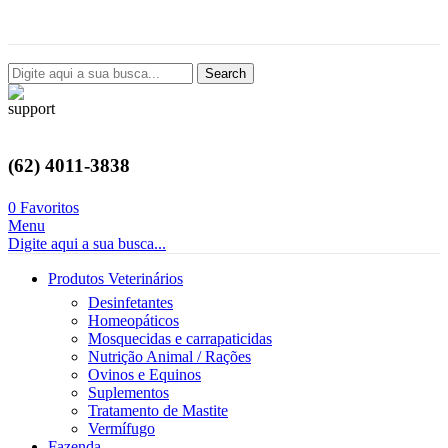
Avenida Castelo Branco, 2124, Setor Coimbra, Goiânia-GO
Search
(62) 4011-3838
0
Favoritos
Menu
Digite aqui a sua busca...
Produtos Veterinários
Desinfetantes
Homeopáticos
Mosquecidas e carrapaticidas
Nutrição Animal / Rações
Ovinos e Equinos
Suplementos
Tratamento de Mastite
Vermífugo
Fazenda