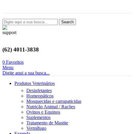
Avenida Castelo Branco, 2124, Setor Coimbra, Goiânia-GO
Search
(62) 4011-3838
0
Favoritos
Menu
Digite aqui a sua busca...
Produtos Veterinários
Desinfetantes
Homeopáticos
Mosquecidas e carrapaticidas
Nutrição Animal / Rações
Ovinos e Equinos
Suplementos
Tratamento de Mastite
Vermífugo
Fazenda