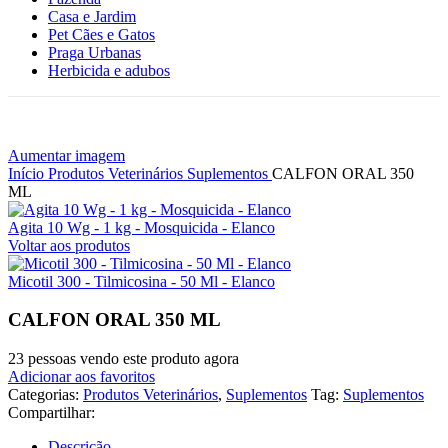
Casa e Jardim
Pet Cães e Gatos
Praga Urbanas
Herbicida e adubos
Aumentar imagem
Início
Produtos Veterinários
Suplementos
CALFON ORAL 350
ML
Agita 10 Wg - 1 kg - Mosquicida - Elanco
Voltar aos produtos
Micotil 300 - Tilmicosina - 50 Ml - Elanco
CALFON ORAL 350 ML
23
pessoas vendo este produto agora
Adicionar aos favoritos
Categorias:
Produtos Veterinários
,
Suplementos
Tag:
Suplementos
Compartilhar:
Descrição