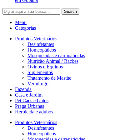
Search
Menu
Categorias
Produtos Veterinários
Desinfetantes
Homeopáticos
Mosquecidas e carrapaticidas
Nutrição Animal / Rações
Ovinos e Equinos
Suplementos
Tratamento de Mastite
Vermífugo
Fazenda
Casa e Jardim
Pet Cães e Gatos
Praga Urbanas
Herbicida e adubos
Produtos Veterinários
Desinfetantes
Homeopáticos
Mosquecidas e carrapaticidas