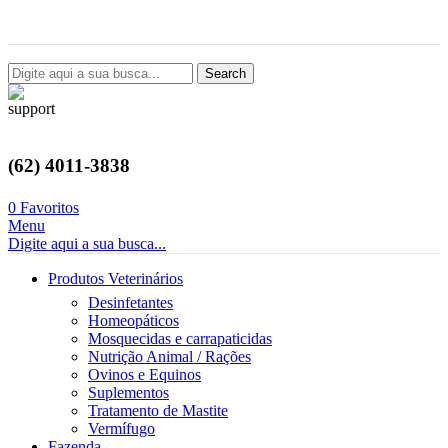
Avenida Castelo Branco, 2124, Setor Coimbra, Goiânia-GO
Search
(62) 4011-3838
0
Favoritos
Menu
Digite aqui a sua busca...
Produtos Veterinários
Desinfetantes
Homeopáticos
Mosquecidas e carrapaticidas
Nutrição Animal / Rações
Ovinos e Equinos
Suplementos
Tratamento de Mastite
Vermífugo
Fazenda