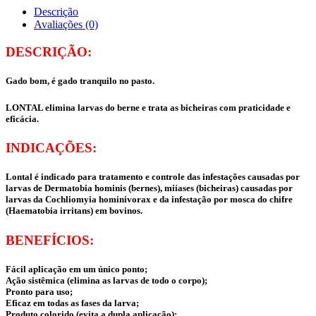
Descrição
Avaliações (0)
DESCRIÇÃO:
Gado bom, é gado tranquilo no pasto.
LONTAL elimina larvas do berne e trata as bicheiras com praticidade e
eficácia.
INDICAÇÕES:
Lontal é indicado para tratamento e controle das infestações causadas por
larvas de Dermatobia hominis (bernes), miíases (bicheiras) causadas por
larvas da Cochliomyia hominivorax e da infestação por mosca do chifre
(Haematobia irritans) em bovinos.
BENEFÍCIOS:
Fácil aplicação em um único ponto;
Ação sistêmica (elimina as larvas de todo o corpo);
Pronto para uso;
Eficaz em todas as fases da larva;
Produto colorido (evita a dupla aplicação);