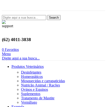
Avenida Castelo Branco, 2124, Setor Coimbra, Goiânia-GO
Search
(62) 4011-3838
0
Favoritos
Menu
Digite aqui a sua busca...
Produtos Veterinários
Desinfetantes
Homeopáticos
Mosquecidas e carrapaticidas
Nutrição Animal / Rações
Ovinos e Equinos
Suplementos
Tratamento de Mastite
Vermífugo
Fazenda