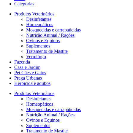
Categorias
Produtos Veterinários
Desinfetantes
Homeopáticos
Mosquecidas e carrapaticidas
Nutrição Animal / Rações
Ovinos e Equinos
Suplementos
Tratamento de Mastite
Vermífugo
Fazenda
Casa e Jardim
Pet Cães e Gatos
Praga Urbanas
Herbicida e adubos
Produtos Veterinários
Desinfetantes
Homeopáticos
Mosquecidas e carrapaticidas
Nutrição Animal / Rações
Ovinos e Equinos
Suplementos
Tratamento de Mastite