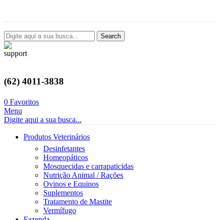
Avenida Castelo Branco, 2124, Setor Coimbra, Goiânia-GO
Search
(62) 4011-3838
0
Favoritos
Menu
Digite aqui a sua busca...
Produtos Veterinários
Desinfetantes
Homeopáticos
Mosquecidas e carrapaticidas
Nutrição Animal / Rações
Ovinos e Equinos
Suplementos
Tratamento de Mastite
Vermífugo
Fazenda