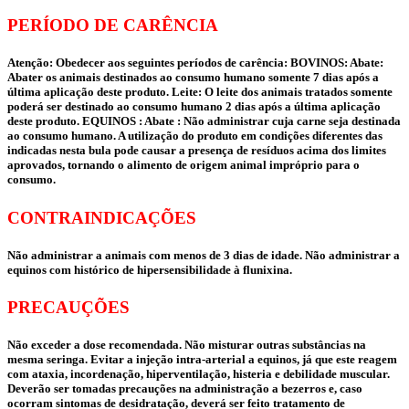
PERÍODO DE CARÊNCIA
Atenção: Obedecer aos seguintes períodos de carência: BOVINOS: Abate:
Abater os animais destinados ao consumo humano somente 7 dias após a
última aplicação deste produto. Leite: O leite dos animais tratados somente
poderá ser destinado ao consumo humano 2 dias após a última aplicação
deste produto. EQUINOS : Abate : Não administrar cuja carne seja destinada
ao consumo humano. A utilização do produto em condições diferentes das
indicadas nesta bula pode causar a presença de resíduos acima dos limites
aprovados, tornando o alimento de origem animal impróprio para o
consumo.
CONTRAINDICAÇÕES
Não administrar a animais com menos de 3 dias de idade. Não administrar a
equinos com histórico de hipersensibilidade à flunixina.
PRECAUÇÕES
Não exceder a dose recomendada. Não misturar outras substâncias na
mesma seringa. Evitar a injeção intra-arterial a equinos, já que este reagem
com ataxia, incordenação, hiperventilação, histeria e debilidade muscular.
Deverão ser tomadas precauções na administração a bezerros e, caso
ocorram sintomas de desidratação, deverá ser feito tratamento de