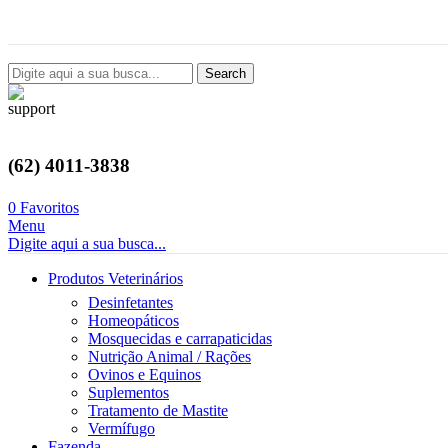
Avenida Castelo Branco, 2124, Setor Coimbra, Goiânia-GO
Search
(62) 4011-3838
0
Favoritos
Menu
Digite aqui a sua busca...
Produtos Veterinários
Desinfetantes
Homeopáticos
Mosquecidas e carrapaticidas
Nutrição Animal / Rações
Ovinos e Equinos
Suplementos
Tratamento de Mastite
Vermífugo
Fazenda