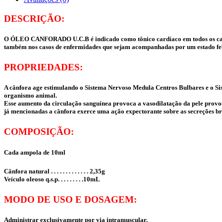
DESCRIÇÃO:
O ÓLEO CANFORADO U.C.B é indicado como tônico cardíaco em todos os casos 
também nos casos de enfermidades que sejam acompanhadas por um estado febr
PROPRIEDADES:
A cânfora age estimulando o Sistema Nervoso Medula Centros Bulbares e o S
organismo animal.
Esse aumento da circulação sanguínea provoca a vasodilatação da pele provo
já mencionadas a cânfora exerce uma ação expectorante sobre as secreções b
COMPOSIÇÃO:
Cada ampola de 10ml
Cânfora natural . . . . . . . . . . . . . 2,35g
Veículo oleoso q.s.p. . . . . . . . .10mL
MODO DE USO E DOSAGEM:
Administrar exclusivamente por via intramuscular.