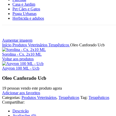
Casa e Jardim
Pet Cães e Gatos
Praga Urbanas
Herbicida e adubos
Aumentar imagem
Início
Produtos Veterinários
Terapêuticos
Oleo Canforado Ucb
Sorolina - Cx. 2x10 ML
Voltar aos produtos
Apyron 100 ML - Ucb
Oleo Canforado Ucb
19
pessoas vendo este produto agora
Adicionar aos favoritos
Categorias:
Produtos Veterinários
,
Terapêuticos
Tag:
Terapêuticos
Compartilhar:
Descrição
Avaliações (0)