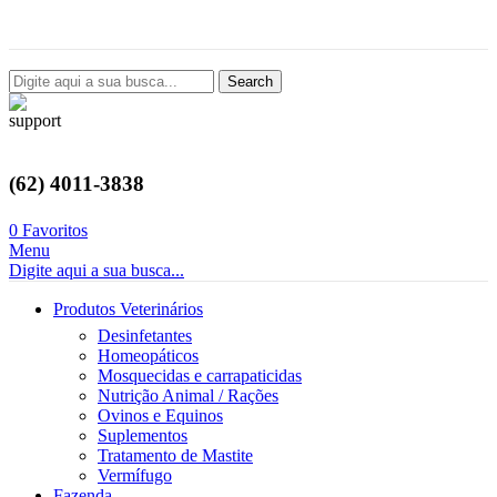
Avenida Castelo Branco, 2124, Setor Coimbra, Goiânia-GO
Search
(62) 4011-3838
0
Favoritos
Menu
Digite aqui a sua busca...
Produtos Veterinários
Desinfetantes
Homeopáticos
Mosquecidas e carrapaticidas
Nutrição Animal / Rações
Ovinos e Equinos
Suplementos
Tratamento de Mastite
Vermífugo
Fazenda