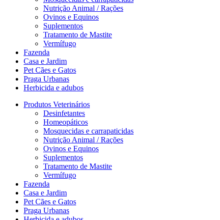
Nutrição Animal / Rações
Ovinos e Equinos
Suplementos
Tratamento de Mastite
Vermífugo
Fazenda
Casa e Jardim
Pet Cães e Gatos
Praga Urbanas
Herbicida e adubos
Produtos Veterinários
Desinfetantes
Homeopáticos
Mosquecidas e carrapaticidas
Nutrição Animal / Rações
Ovinos e Equinos
Suplementos
Tratamento de Mastite
Vermífugo
Fazenda
Casa e Jardim
Pet Cães e Gatos
Praga Urbanas
Herbicida e adubos