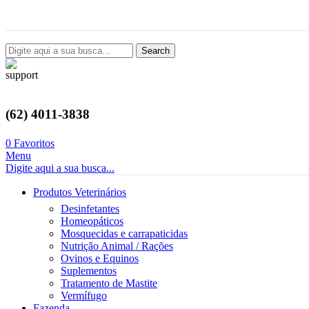
Avenida Castelo Branco, 2124, Setor Coimbra, Goiânia-GO
Search
(62) 4011-3838
0
Favoritos
Menu
Digite aqui a sua busca...
Produtos Veterinários
Desinfetantes
Homeopáticos
Mosquecidas e carrapaticidas
Nutrição Animal / Rações
Ovinos e Equinos
Suplementos
Tratamento de Mastite
Vermífugo
Fazenda