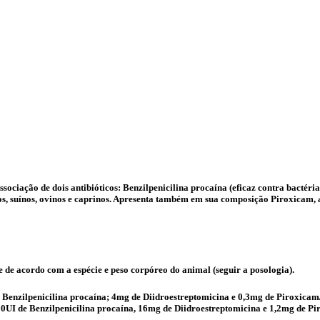
ociação de dois antibióticos: Benzilpenicilina procaína (eficaz contra bactéria
s, suínos, ovinos e caprinos. Apresenta também em sua composição Piroxicam, a
 de acordo com a espécie e peso corpóreo do animal (seguir a posologia).
 Benzilpenicilina procaína; 4mg de Diidroestreptomicina e 0,3mg de Piroxicam/
00UI de Benzilpenicilina procaína, 16mg de Diidroestreptomicina e 1,2mg de Pi