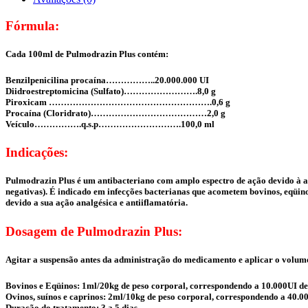
Fórmula:
Cada 100ml de Pulmodrazin Plus contém:
Benzilpenicilina procaína……………..20.000.000 UI
Diidroestreptomicina (Sulfato)…………………….8,0 g
Piroxicam ……………………………………………….0,6 g
Procaína (Cloridrato)…………………………………2,0 g
Veículo…………….q.s.p……………………….100,0 ml
Indicações:
Pulmodrazin Plus é um antibacteriano com amplo espectro de ação devido à ass
negativas). É indicado em infecções bacterianas que acometem bovinos, eqüino
devido a sua ação analgésica e antiiflamatória.
Dosagem de Pulmodrazin Plus:
Agitar a suspensão antes da administração do medicamento e aplicar o volume
Bovinos e Eqüinos: 1ml/20kg de peso corporal, correspondendo a 10.000UI de
Ovinos, suínos e caprinos: 2ml/10kg de peso corporal, correspondendo a 40.0
Duração do tratamento: 3 a 5 dias.