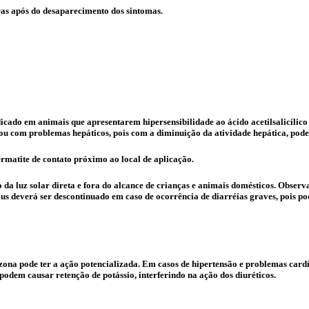
ras após do desaparecimento dos sintomas.
icado em animais que apresentarem hipersensibilidade ao ácido acetilsalicílico 
ou com problemas hepáticos, pois com a diminuição da atividade hepática, pod
dermatite de contato próximo ao local de aplicação.
 da luz solar direta e fora do alcance de crianças e animais domésticos. Obser
 deverá ser descontinuado em caso de ocorrência de diarréias graves, pois pod
azona pode ter a ação potencializada. Em casos de hipertensão e problemas car
podem causar retenção de potássio, interferindo na ação dos diuréticos.