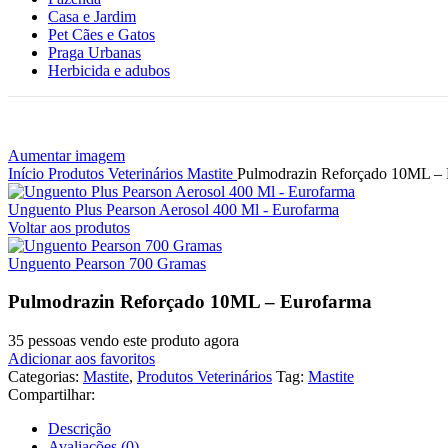
Casa e Jardim
Pet Cães e Gatos
Praga Urbanas
Herbicida e adubos
Aumentar imagem
Início
Produtos Veterinários
Mastite
Pulmodrazin Reforçado 10ML – 
Unguento Plus Pearson Aerosol 400 Ml - Eurofarma
Voltar aos produtos
Unguento Pearson 700 Gramas
Pulmodrazin Reforçado 10ML – Eurofarma
35
pessoas vendo este produto agora
Adicionar aos favoritos
Categorias:
Mastite
,
Produtos Veterinários
Tag:
Mastite
Compartilhar:
Descrição
Avaliações (0)