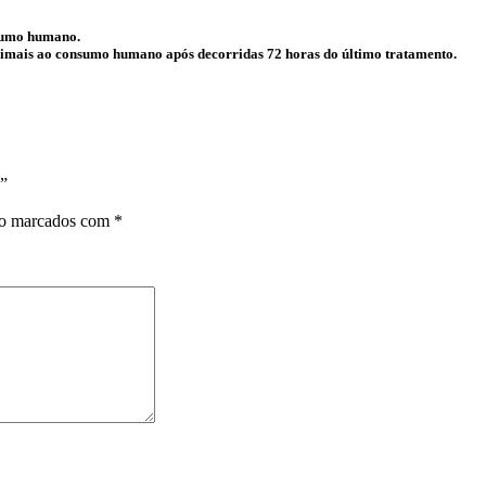
nsumo humano.
 animais ao consumo humano após decorridas 72 horas do último tratamento.
a”
ão marcados com
*