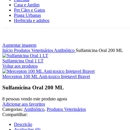
Casa e Jardim
Pet Cães e Gatos
Praga Urbanas
Herbicida e adubos
Aumentar imagem
Início
Produtos Veterinários
Antibiótico
Sulfamicina Oral 200 ML
Sulfamicina Oral 1 LT
Voltar aos produtos
Mercepton 100 ML Anti-toxico Injetavel Bravet
Sulfamicina Oral 200 ML
8
pessoas vendo este produto agora
Adicionar aos favoritos
Categorias:
Antibiótico
,
Produtos Veterinários
Compartilhar:
Descrição
Avaliações (0)