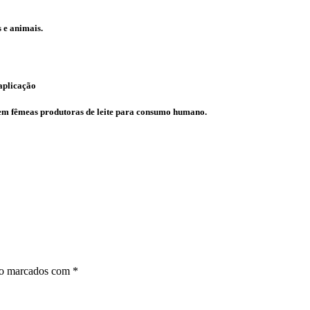
s e animais.
aplicação
o em fêmeas produtoras de leite para consumo humano.
ão marcados com
*