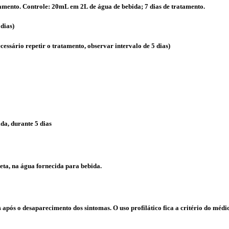
amento. Controle: 20mL em 2L de água de bebida; 7 dias de tratamento.
dias)
cessário repetir o tratamento, observar intervalo de 5 dias)
da, durante 5 dias
eta, na água fornecida para bebida.
após o desaparecimento dos sintomas. O uso profilático fica a critério do médic