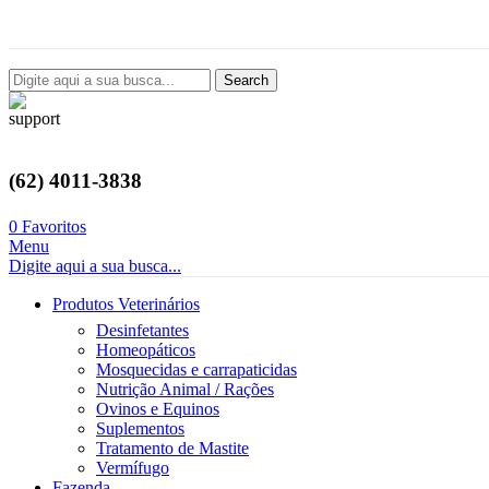
Avenida Castelo Branco, 2124, Setor Coimbra, Goiânia-GO
Search
(62) 4011-3838
0
Favoritos
Menu
Digite aqui a sua busca...
Produtos Veterinários
Desinfetantes
Homeopáticos
Mosquecidas e carrapaticidas
Nutrição Animal / Rações
Ovinos e Equinos
Suplementos
Tratamento de Mastite
Vermífugo
Fazenda