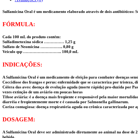
Sulfamicina Oral é um medicamento elaborado através de dois antibióticos: 
FÓRMULA:
Cada 100 mL do produto contém:
Sulfadimetoxina sódica …………… 1,25 g
Sulfato de Neomicina …………….. 0,80 g
Veiculo qsp ……………………….. 100,0 mL
INDICAÇÕES:
A Sulfamicina Oral é um medicamento de eleição para combater doenças sensív
Coccidiose dos frangos e perus: enfermidade que se caracteriza por tristeza, 
Cólera das aves: doença de evolução aguda (morte rápida) pro-duzida por Paste
vezes extinção de um aviário em poucas horas
Tifose aviária: é a doença mais freqüente e responsável pela maior mortalida
diarréia e freqüentemente morte e é causada por Salmonella gallinarum.
Coriza contagiosa: doença respiratória aguda ou crônica caracterizada por a
DOSAGEM:
A Sulfamicina Oral deve ser administrado diretamente ao animal na dose de 2
bebida.