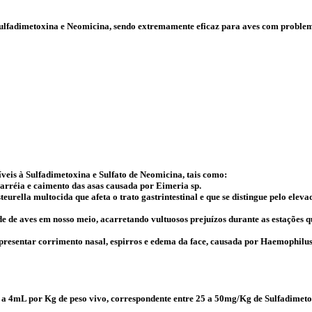
Sulfadimetoxina e Neomicina, sendo extremamente eficaz para aves com problema
eis à Sulfadimetoxina e Sulfato de Neomicina, tais como:
diarréia e caimento das asas causada por Eimeria sp.
urella multocida que afeta o trato gastrintestinal e que se distingue pelo elev
de de aves em nosso meio, acarretando vultuosos prejuízos durante as estações q
presentar corrimento nasal, espirros e edema da face, causada por Haemophilu
 a 4mL por Kg de peso vivo, correspondente entre 25 a 50mg/Kg de Sulfadimeto