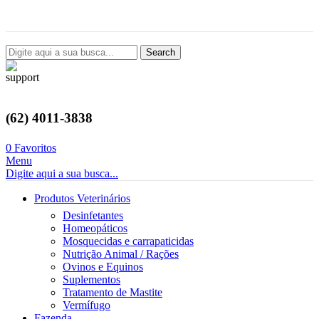
Avenida Castelo Branco, 2124, Setor Coimbra, Goiânia-GO
Search
(62) 4011-3838
0
Favoritos
Menu
Digite aqui a sua busca...
Produtos Veterinários
Desinfetantes
Homeopáticos
Mosquecidas e carrapaticidas
Nutrição Animal / Rações
Ovinos e Equinos
Suplementos
Tratamento de Mastite
Vermífugo
Fazenda