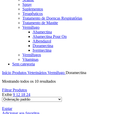
Spray
Suplementos
Terapêuticos
Tratamento de Doenças Respiratórias
Tratamento de Mastite
Vermífugo
Abamectina
Abamectina Pour On
Albendazol
Doramectina
Ivermectina
Vermífugos
Vitaminas
Sem categoria
Início
Produtos Veterinários
Vermífugo
Doramectina
Mostrando todos os 10 resultados
Filtrar Produtos
Exibir
9
12
18
24
Espiar
Adicionar aos favoritos