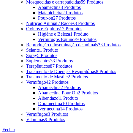
Mosquecidas e carrapaticidas
59 Produtos
Abamectina
3 Produtos
Matabicheira
2 Produtos
Pour-on
27 Produtos
Nutrição Animal / Rações
3 Produtos
Ovinos e Equinos
17 Produtos
Higiêne e Beleza
1 Produto
Vermifugos Equinos
9 Produtos
Reprodução e Inseminação de animais
33 Produtos
Selante
1 Produto
Spray
5 Produtos
Suplementos
33 Produtos
Terapêuticos
87 Produtos
Tratamento de Doenças Respiratórias
8 Produtos
Tratamento de Mastite
2 Produtos
Vermífugo
42 Produtos
Abamectina
2 Produtos
Abamectina Pour On
2 Produtos
Albendazol
1 Produto
Doramectina
10 Produtos
Ivermectina
14 Produtos
Vermífugos
3 Produtos
Vitaminas
9 Produtos
Fechar