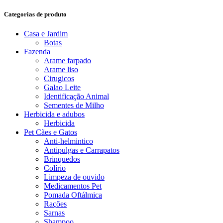
Categorias de produto
Casa e Jardim
Botas
Fazenda
Arame farpado
Arame liso
Cirugicos
Galao Leite
Identificação Animal
Sementes de Milho
Herbicida e adubos
Herbicida
Pet Cães e Gatos
Anti-helmintico
Antipulgas e Carrapatos
Brinquedos
Colírio
Limpeza de ouvido
Medicamentos Pet
Pomada Oftálmica
Rações
Sarnas
Shampoo