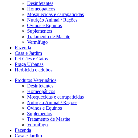
Desinfetantes
Homeopáticos
Mosquecidas e carrapaticidas
Nutrição Animal / Rações
Ovinos e Equinos
Suplementos
Tratamento de Mastite
Vermífugo
Fazenda
Casa e Jardim
Pet Cães e Gatos
Praga Urbanas
Herbicida e adubos
Produtos Veterinários
Desinfetantes
Homeopáticos
Mosquecidas e carrapaticidas
Nutrição Animal / Rações
Ovinos e Equinos
Suplementos
Tratamento de Mastite
Vermífugo
Fazenda
Casa e Jardim