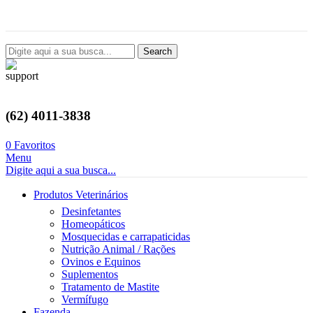
Avenida Castelo Branco, 2124, Setor Coimbra, Goiânia-GO
Search
(62) 4011-3838
0
Favoritos
Menu
Digite aqui a sua busca...
Produtos Veterinários
Desinfetantes
Homeopáticos
Mosquecidas e carrapaticidas
Nutrição Animal / Rações
Ovinos e Equinos
Suplementos
Tratamento de Mastite
Vermífugo
Fazenda