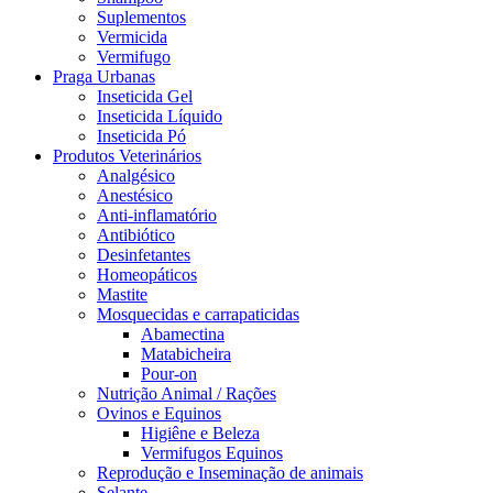
Suplementos
Vermicida
Vermifugo
Praga Urbanas
Inseticida Gel
Inseticida Líquido
Inseticida Pó
Produtos Veterinários
Analgésico
Anestésico
Anti-inflamatório
Antibiótico
Desinfetantes
Homeopáticos
Mastite
Mosquecidas e carrapaticidas
Abamectina
Matabicheira
Pour-on
Nutrição Animal / Rações
Ovinos e Equinos
Higiêne e Beleza
Vermifugos Equinos
Reprodução e Inseminação de animais
Selante