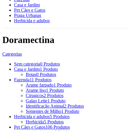
Casa e Jardim
Pet Cães e Gatos
Praga Urbanas
Herbicida e adubos
Doramectina
Categorias
Sem categoria
0 Produtos
Casa e Jardim
1 Produto
Botas
0 Produtos
Fazenda
11 Produtos
Arame farpado
1 Produto
Arame liso
1 Produto
Cirugicos
2 Produtos
Galao Leite
1 Produto
Identificação Animal
2 Produtos
Sementes de Milho
1 Produto
Herbicida e adubos
5 Produtos
Herbicida
5 Produtos
Pet Cães e Gatos
106 Produtos