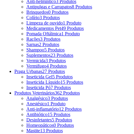
Anti-helmintico
3 Produtos
Antipulgas e Carrapatos
8 Produtos
Brinquedos
0 Produtos
Colírio
3 Produtos
Limpeza de ouvido
1 Produto
Medicamentos Pet
49 Produtos
Pomada Oftálmica
1 Produto
Rações
3 Produtos
Sarnas
2 Produtos
Shampoo
5 Produtos
Suplementos
23 Produtos
Vermicida
3 Produtos
Vermifugo
4 Produtos
Praga Urbanas
27 Produtos
Inseticida Gel
5 Produtos
Inseticida Líquido
15 Produtos
Inseticida Pó
7 Produtos
Produtos Veterinários
362 Produtos
Analgésico
3 Produtos
Anestésico
1 Produto
Anti-inflamatório
12 Produtos
Antibiótico
15 Produtos
Desinfetantes
5 Produtos
Homeopáticos
0 Produtos
Mastite
13 Produtos