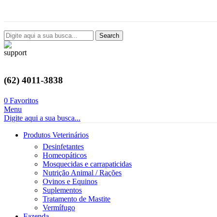
Avenida Castelo Branco, 2124, Setor Coimbra, Goiânia-GO
Search
(62) 4011-3838
0
Favoritos
Menu
Digite aqui a sua busca...
Produtos Veterinários
Desinfetantes
Homeopáticos
Mosquecidas e carrapaticidas
Nutrição Animal / Rações
Ovinos e Equinos
Suplementos
Tratamento de Mastite
Vermífugo
Fazenda