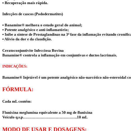
• Recuperação mais rápida.
Infecções de cascos (Pododermatites)
• Banamine® melhora o estado geral do animal;
• Potente analgésico e anti-inflamatório;
• Inibe a síntese de Prostaglandinas na 3ª fase da inflamação evitando cronific
• Alívio da dor e da claudição.
Ceratoconjuntivite Infecciosa Bovina
Banamine® controla a inflamação em conjuntivas e ductos lacrimais.
INDICAÇÕES:
Banamine® Injetável é um potente analgésico não-narcótico não-esteroidal co
FÓRMULA:
Cada mL contém:
Flunixina meglumina equivalente a 50 mg de flunixina
Veículo q.s.p…………………………………….10 mL
MODO DE USAR E DOSAGENS: