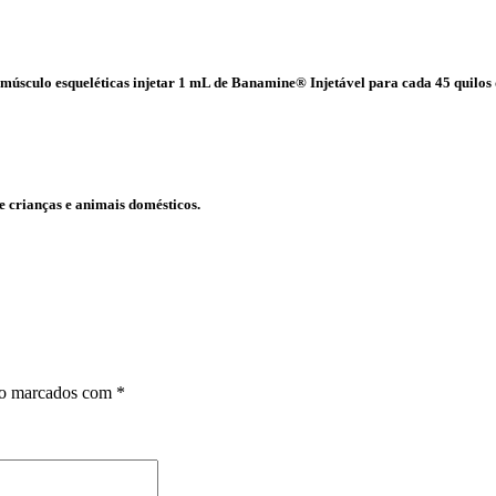
úsculo esqueléticas injetar 1 mL de Banamine® Injetável para cada 45 quilos d
de crianças e animais domésticos.
ão marcados com
*