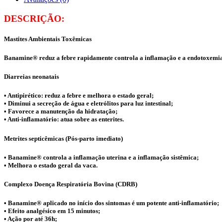
DESCRIÇÃO:
Mastites Ambientais Toxêmicas
Banamine® reduz a febre rapidamente controla a inflamação e a endotoxemia
Diarreias neonatais
• Antipirético: reduz a febre e melhora o estado geral;
• Diminui a secreção de água e eletrólitos para luz intestinal;
• Favorece a manutenção da hidratação;
• Anti-inflamatório: atua sobre as enterites.
Metrites septicêmicas (Pós-parto imediato)
• Banamine® controla a inflamação uterina e a inflamação sistêmica;
• Melhora o estado geral da vaca.
Complexo Doença Respiratória Bovina (CDRB)
• Banamine® aplicado no início dos sintomas é um potente anti-inflamatório;
• Efeito analgésico em 15 minutos;
• Ação por até 36h;