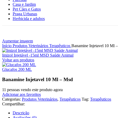
Casa e Jardim
Pet Cães e Gatos
Praga Urbanas
Herbicida e adubos
Aumentar imagem
Início
Produtos Veterinários
Terapêuticos
Banamine Injetavel 10 Ml 
Imizol Injetável -15ml MSD Saúde Animal
Voltar aos produtos
Glucafos 200 ML
Banamine Injetavel 10 Ml – Msd
11
pessoas vendo este produto agora
Adicionar aos favoritos
Categorias:
Produtos Veterinários
,
Terapêuticos
Tag:
Terapêuticos
Compartilhar:
Descrição
Avaliações (0)