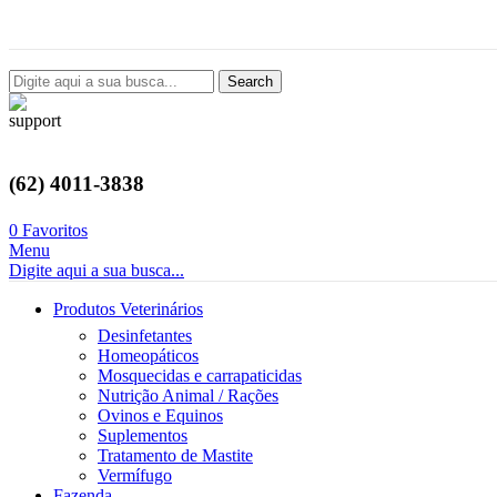
Avenida Castelo Branco, 2124, Setor Coimbra, Goiânia-GO
Search
(62) 4011-3838
0
Favoritos
Menu
Digite aqui a sua busca...
Produtos Veterinários
Desinfetantes
Homeopáticos
Mosquecidas e carrapaticidas
Nutrição Animal / Rações
Ovinos e Equinos
Suplementos
Tratamento de Mastite
Vermífugo
Fazenda