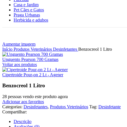
Casa e Jardim
Pet Cães e Gatos
Praga Urbanas
Herbicida e adubos
Aumentar imagem
Início
Produtos Veterinários
Desinfetantes
Benzocreol 1 Litro
Unguento Pearson 700 Gramas
Voltar aos produtos
Cipertroide Pour-on 2 Lt - Agener
Benzocreol 1 Litro
28
pessoas vendo este produto agora
Adicionar aos favoritos
Categorias:
Desinfetantes
,
Produtos Veterinários
Tag:
Desinfetante
Compartilhar:
Descrição
Avaliações (0)