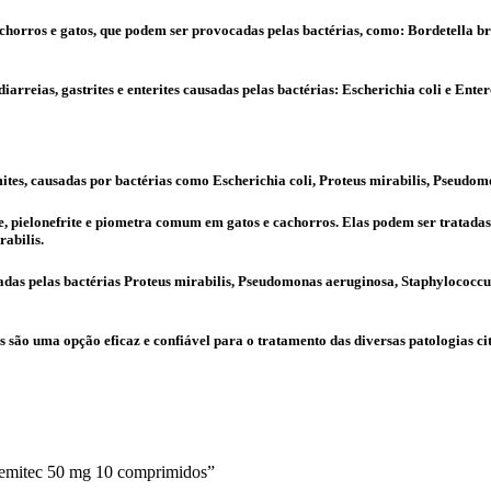
rros e gatos, que podem ser provocadas pelas bactérias, como: Bordetella bron
diarreias, gastrites e enterites causadas pelas bactérias: Escherichia coli e Ent
tes, causadas por bactérias como Escherichia coli, Proteus mirabilis, Pseudo
te, pielonefrite e piometra comum em gatos e cachorros. Elas podem ser trata
abilis.
as pelas bactérias Proteus mirabilis, Pseudomonas aeruginosa, Staphylococcus 
 são uma opção eficaz e confiável para o tratamento das diversas patologias cit
Chemitec 50 mg 10 comprimidos”