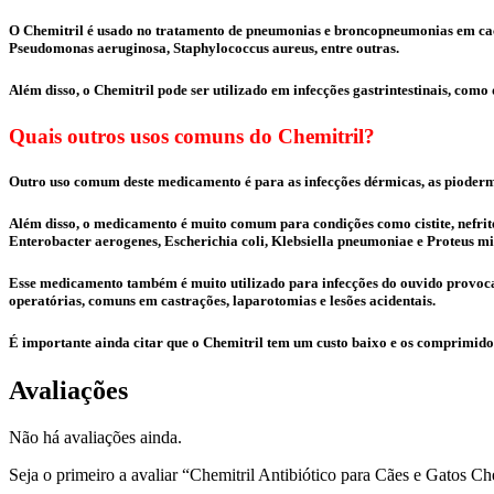
O Chemitril é usado no tratamento de pneumonias e broncopneumonias em cacho
Pseudomonas aeruginosa, Staphylococcus aureus, entre outras.
Além disso, o Chemitril pode ser utilizado em infecções gastrintestinais, como 
Quais outros usos comuns do Chemitril?
Outro uso comum deste medicamento é para as infecções dérmicas, as piodermi
Além disso, o medicamento é muito comum para condições como cistite, nefri
Enterobacter aerogenes, Escherichia coli, Klebsiella pneumoniae e Proteus mir
Esse medicamento também é muito utilizado para infecções do ouvido provocad
operatórias, comuns em castrações, laparotomias e lesões acidentais.
É importante ainda citar que o Chemitril tem um custo baixo e os comprimidos
Avaliações
Não há avaliações ainda.
Seja o primeiro a avaliar “Chemitril Antibiótico para Cães e Gatos 