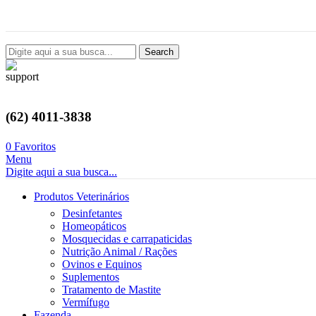
Avenida Castelo Branco, 2124, Setor Coimbra, Goiânia-GO
Search
(62) 4011-3838
0
Favoritos
Menu
Digite aqui a sua busca...
Produtos Veterinários
Desinfetantes
Homeopáticos
Mosquecidas e carrapaticidas
Nutrição Animal / Rações
Ovinos e Equinos
Suplementos
Tratamento de Mastite
Vermífugo
Fazenda