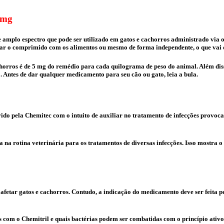
 mg
 amplo espectro que pode ser utilizado em gatos e cachorros administrado via o
dar o comprimido com os alimentos ou mesmo de forma independente, o que vai
orros é de 5 mg do remédio para cada quilograma de peso do animal. Além disso
. Antes de dar qualquer medicamento para seu cão ou gato, leia a bula.
o pela Chemitec com o intuito de auxiliar no tratamento de infecções provoca
na rotina veterinária para os tratamentos de diversas infecções. Isso mostra o 
ar gatos e cachorros. Contudo, a indicação do medicamento deve ser feita pelo
as com o Chemitril e quais bactérias podem ser combatidas com o princípio ativ