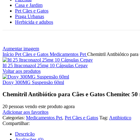
Casa e Jardim
Pet Cães e Gatos
Praga Urbanas
Herbicida e adubos
Aumentar imagem
Início
Pet Cães e Gatos
Medicamentos Pet
Chemitril Antibiótico par
Itl 25 Itraconazol 25mg 10 Cápsulas Cepav
Voltar aos produtos
Doxy 300MG Suspensão 60ml
Chemitril Antibiótico para Cães e Gatos Chemitec 5
20
pessoas vendo este produto agora
Adicionar aos favoritos
Categorias:
Medicamentos Pet
,
Pet Cães e Gatos
Tag:
Antibiotico
Compartilhar:
Descrição
Avaliações (0)