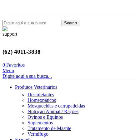
Avenida Castelo Branco, 2124, Setor Coimbra, Goiânia-GO
Search
(62) 4011-3838
0
Favoritos
Menu
Digite aqui a sua busca...
Produtos Veterinários
Desinfetantes
Homeopáticos
Mosquecidas e carrapaticidas
Nutrição Animal / Rações
Ovinos e Equinos
Suplementos
Tratamento de Mastite
Vermífugo
Fazenda