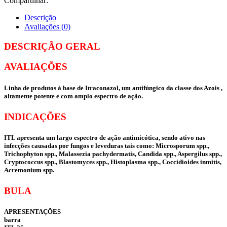
Compartilhar:
Descrição
Avaliações (0)
DESCRIÇÃO GERAL
AVALIAÇÕES
Linha de produtos à base de Itraconazol, um antifúngico da classe dos Azois ,
altamente potente e com amplo espectro de ação.
INDICAÇÕES
ITL apresenta um largo espectro de ação antimicótica, sendo ativo nas
infecções causadas por fungos e leveduras tais como: Microsporum spp.,
Trichophyton spp., Malassezia pachydermatis, Candida spp., Aspergilus spp.,
Cryptococcus spp., Blastomyces spp., Histoplasma spp., Coccidioides inmitis,
Acremonium spp.
BULA
APRESENTAÇÕES
barra