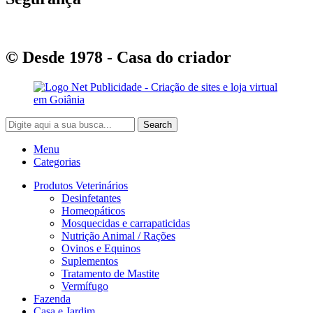
© Desde 1978 - Casa do criador
Search
Menu
Categorias
Produtos Veterinários
Desinfetantes
Homeopáticos
Mosquecidas e carrapaticidas
Nutrição Animal / Rações
Ovinos e Equinos
Suplementos
Tratamento de Mastite
Vermífugo
Fazenda
Casa e Jardim