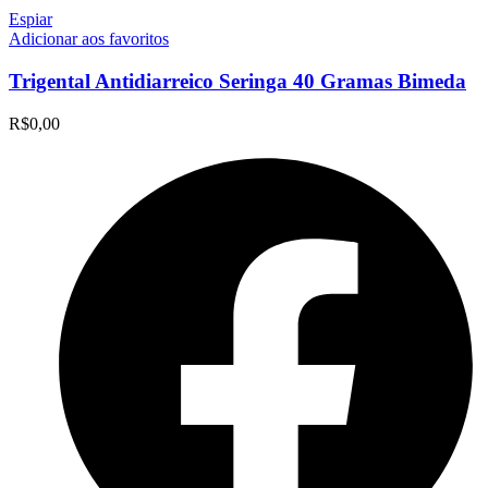
Espiar
Adicionar aos favoritos
Trigental Antidiarreico Seringa 40 Gramas Bimeda
R$
0,00