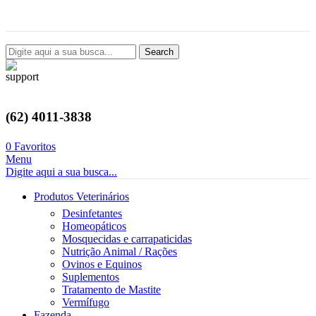
Avenida Castelo Branco, 2124, Setor Coimbra, Goiânia-GO
Search
(62) 4011-3838
0
Favoritos
Menu
Digite aqui a sua busca...
Produtos Veterinários
Desinfetantes
Homeopáticos
Mosquecidas e carrapaticidas
Nutrição Animal / Rações
Ovinos e Equinos
Suplementos
Tratamento de Mastite
Vermífugo
Fazenda