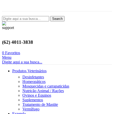
Avenida Castelo Branco, 2124, Setor Coimbra, Goiânia-GO
Search
(62) 4011-3838
0
Favoritos
Menu
Digite aqui a sua busca...
Produtos Veterinários
Desinfetantes
Homeopáticos
Mosquecidas e carrapaticidas
Nutrição Animal / Rações
Ovinos e Equinos
Suplementos
Tratamento de Mastite
Vermífugo
Fazenda