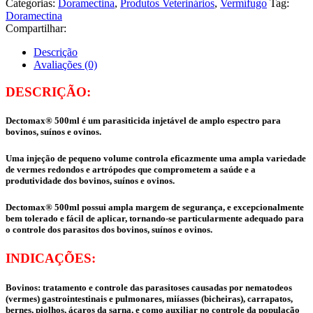
Categorias:
Doramectina
,
Produtos Veterinários
,
Vermífugo
Tag:
Doramectina
Compartilhar:
Descrição
Avaliações (0)
DESCRIÇÃO:
Dectomax® 500ml é um parasiticida injetável de amplo espectro para
bovinos, suínos e ovinos.
Uma injeção de pequeno volume controla eficazmente uma ampla variedade
de vermes redondos e artrópodes que comprometem a saúde e a
produtividade dos bovinos, suínos e ovinos.
Dectomax® 500ml possui ampla margem de segurança, e excepcionalmente
bem tolerado e fácil de aplicar, tornando-se particularmente adequado para
o controle dos parasitos dos bovinos, suínos e ovinos.
INDICAÇÕES:
Bovinos: tratamento e controle das parasitoses causadas por nematodeos
(vermes) gastrointestinais e pulmonares, miíasses (bicheiras), carrapatos,
bernes, piolhos, ácaros da sarna, e como auxiliar no controle da população