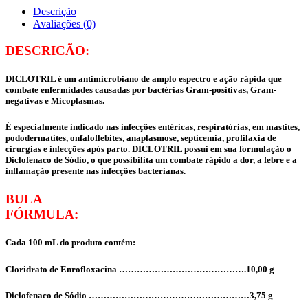
Descrição
Avaliações (0)
DESCRICÃO:
DICLOTRIL é um antimicrobiano de amplo espectro e ação rápida que
combate enfermidades causadas por bactérias Gram-positivas, Gram-
negativas e Micoplasmas.
É especialmente indicado nas infecções entéricas, respiratórias, em mastites,
pododermatites, onfaloflebites, anaplasmose, septicemia, profilaxia de
cirurgias e infecções após parto. DICLOTRIL possui em sua formulação o
Diclofenaco de Sódio, o que possibilita um combate rápido a dor, a febre e a
inflamação presente nas infecções bacterianas.
BULA
FÓRMULA:
Cada 100 mL do produto contém:
Cloridrato de Enrofloxacina …………………………………….10,00 g
Diclofenaco de Sódio ………………………………………………3,75 g