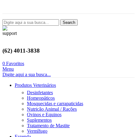
Avenida Castelo Branco, 2124, Setor Coimbra, Goiânia-GO
Search
(62) 4011-3838
0
Favoritos
Menu
Digite aqui a sua busca...
Produtos Veterinários
Desinfetantes
Homeopáticos
Mosquecidas e carrapaticidas
Nutrição Animal / Rações
Ovinos e Equinos
Suplementos
Tratamento de Mastite
Vermífugo
Fazenda