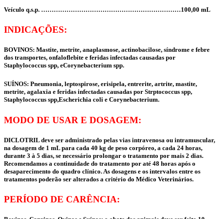
Veículo q.s.p. …………………………………………………………100,00 mL
INDICAÇÕES:
BOVINOS: Mastite, metrite, anaplasmose, actinobacilose, síndrome e febre
dos transportes, onfaloflebite e feridas infectadas causadas por
Staphylococcus spp, eCorynebacterium spp.
SUÍNOS: Pneumonia, leptospirose, erisipela, entrerite, artrite, mastite,
metrite, agalaxia e feridas infectadas causadas por Strptococcus spp,
Staphylococcus spp,Escherichia coli e Corynebacterium.
MODO DE USAR E DOSAGEM:
DICLOTRIL deve ser administrado pelas vias intravenosa ou intramuscular,
na dosagem de 1 mL para cada 40 kg de peso corpóreo, a cada 24 horas,
durante 3 à 5 dias, se necessário prolongar o tratamento por mais 2 dias.
Recomendamos a continuidade do tratamento por até 48 horas após o
desaparecimento do quadro clínico. As dosagens e os intervalos entre os
tratamentos poderão ser alterados a critério do Médico Veterinários.
PERÍODO DE CARÊNCIA: