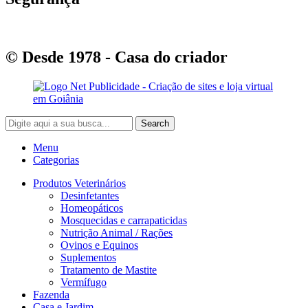
© Desde 1978 - Casa do criador
Search
Menu
Categorias
Produtos Veterinários
Desinfetantes
Homeopáticos
Mosquecidas e carrapaticidas
Nutrição Animal / Rações
Ovinos e Equinos
Suplementos
Tratamento de Mastite
Vermífugo
Fazenda
Casa e Jardim