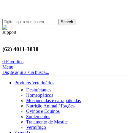
Avenida Castelo Branco, 2124, Setor Coimbra, Goiânia-GO
Search
(62) 4011-3838
0
Favoritos
Menu
Digite aqui a sua busca...
Produtos Veterinários
Desinfetantes
Homeopáticos
Mosquecidas e carrapaticidas
Nutrição Animal / Rações
Ovinos e Equinos
Suplementos
Tratamento de Mastite
Vermífugo
Fazenda