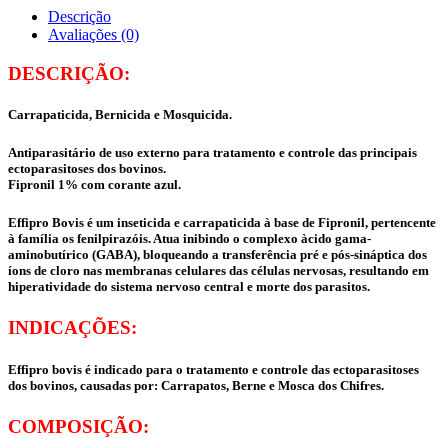
Descrição
Avaliações (0)
DESCRIÇÃO:
Carrapaticida, Bernicida e Mosquicida.
Antiparasitário de uso externo para tratamento e controle das principais
ectoparasitoses dos bovinos.
Fipronil 1% com corante azul.
Effipro Bovis é um inseticida e carrapaticida à base de Fipronil, pertencente
à família os fenilpirazóis. Atua inibindo o complexo àcido gama-
aminobutírico (GABA), bloqueando a transferência pré e pós-sináptica dos
íons de cloro nas membranas celulares das células nervosas, resultando em
hiperatividade do sistema nervoso central e morte dos parasitos.
INDICAÇÕES:
Effipro bovis é indicado para o tratamento e controle das ectoparasitoses
dos bovinos, causadas por: Carrapatos, Berne e Mosca dos Chifres.
COMPOSIÇÃO: