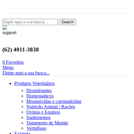
Avenida Castelo Branco, 2124, Setor Coimbra, Goiânia-GO
Search
(62) 4011-3838
0
Favoritos
Menu
Digite aqui a sua busca...
Produtos Veterinários
Desinfetantes
Homeopáticos
Mosquecidas e carrapaticidas
Nutrição Animal / Rações
Ovinos e Equinos
Suplementos
Tratamento de Mastite
Vermífugo
Fazenda