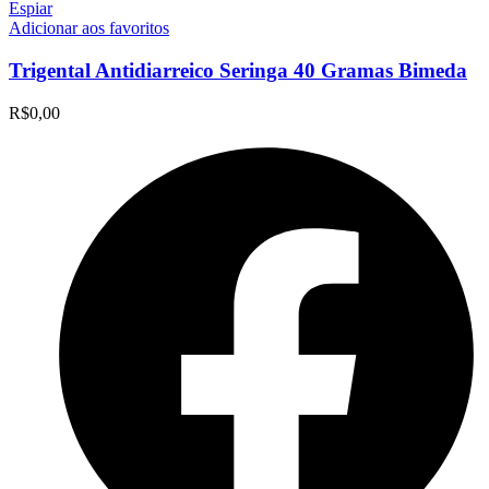
Espiar
Adicionar aos favoritos
Trigental Antidiarreico Seringa 40 Gramas Bimeda
R$
0,00