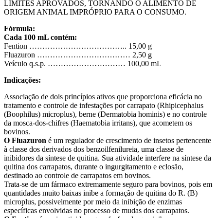
LIMITES APROVADOS, TORNANDO O ALIMENTO DE
ORIGEM ANIMAL IMPRÓPRIO PARA O CONSUMO.
Fórmula:
Cada 100 mL contém:
Fention ……………………………….. 15,00 g
Fluazuron ……………………………… 2,50 g
Veículo q.s.p. ………………………… 100,00 mL
Indicações:
Associação de dois princípios ativos que proporciona eficácia no
tratamento e controle de infestações por carrapato (Rhipicephalus
(Boophilus) microplus), berne (Dermatobia hominis) e no controle
da mosca-dos-chifres (Haematobia irritans), que acometem os
bovinos.
O Fluazuron
é um regulador de crescimento de insetos pertencente
à classe dos derivados dos benzoilfenilureia, uma classe de
inibidores da síntese de quitina. Sua atividade interfere na síntese da
quitina dos carrapatos, durante o ingurgitamento e eclosão,
destinado ao controle de carrapatos em bovinos.
Trata-se de um fármaco extremamente seguro para bovinos, pois em
quantidades muito baixas inibe a formação de quitina do R. (B)
microplus, possivelmente por meio da inibição de enzimas
específicas envolvidas no processo de mudas dos carrapatos.