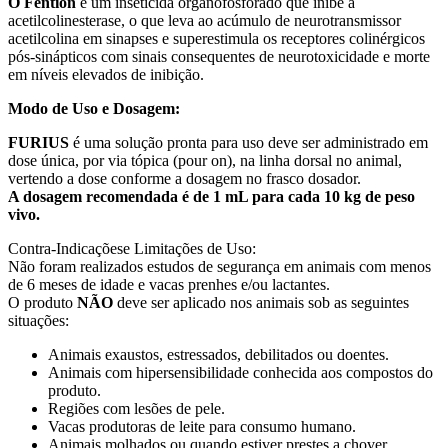
O Fention
é um inseticida organofosforado que inibe a
acetilcolinesterase, o que leva ao acúmulo de neurotransmissor
acetilcolina em sinapses e superestimula os receptores colinérgicos
pós-sinápticos com sinais consequentes de neurotoxicidade e morte
em níveis elevados de inibição.
Modo de Uso e Dosagem:
FURIUS
é uma solução pronta para uso deve ser administrado em
dose única, por via tópica (pour on), na linha dorsal no animal,
vertendo a dose conforme a dosagem no frasco dosador.
A dosagem recomendada é de 1 mL para cada 10 kg de peso
vivo.
Contra-Indicaçõese Limitações de Uso:
Não foram realizados estudos de segurança em animais com menos
de 6 meses de idade e vacas prenhes e/ou lactantes.
O produto
NÃO
deve ser aplicado nos animais sob as seguintes
situações:
Animais exaustos, estressados, debilitados ou doentes.
Animais com hipersensibilidade conhecida aos compostos do
produto.
Regiões com lesões de pele.
Vacas produtoras de leite para consumo humano.
Animais molhados ou quando estiver prestes a chover.