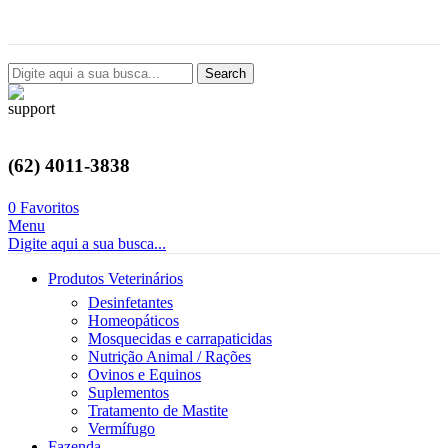
Avenida Castelo Branco, 2124, Setor Coimbra, Goiânia-GO
Search
(62) 4011-3838
0
Favoritos
Menu
Digite aqui a sua busca...
Produtos Veterinários
Desinfetantes
Homeopáticos
Mosquecidas e carrapaticidas
Nutrição Animal / Rações
Ovinos e Equinos
Suplementos
Tratamento de Mastite
Vermífugo
Fazenda