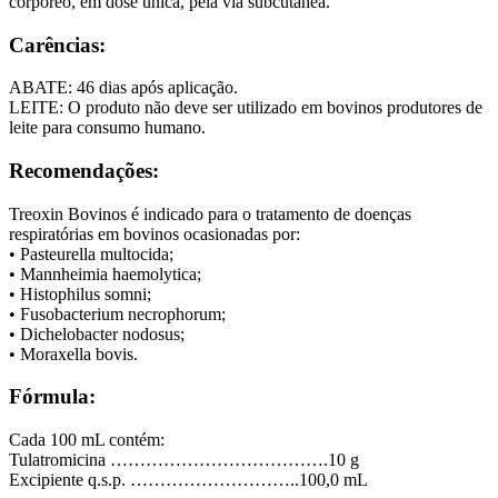
corpóreo, em dose única, pela via subcutânea.
Carências:
ABATE: 46 dias após aplicação.
LEITE: O produto não deve ser utilizado em bovinos produtores de
leite para consumo humano.
Recomendações:
Treoxin Bovinos é indicado para o tratamento de doenças
respiratórias em bovinos ocasionadas por:
• Pasteurella multocida;
• Mannheimia haemolytica;
• Histophilus somni;
• Fusobacterium necrophorum;
• Dichelobacter nodosus;
• Moraxella bovis.
Fórmula:
Cada 100 mL contém:
Tulatromicina ……………………………….10 g
Excipiente q.s.p. ………………………..100,0 mL