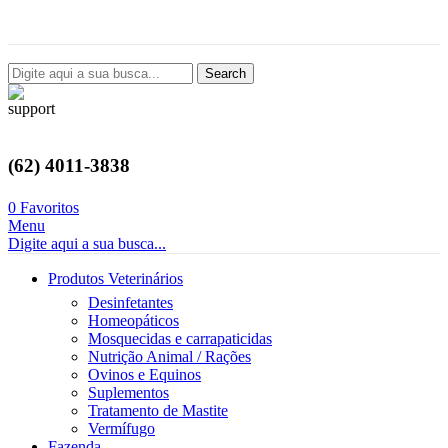
Avenida Castelo Branco, 2124, Setor Coimbra, Goiânia-GO
Search
(62) 4011-3838
0
Favoritos
Menu
Digite aqui a sua busca...
Produtos Veterinários
Desinfetantes
Homeopáticos
Mosquecidas e carrapaticidas
Nutrição Animal / Rações
Ovinos e Equinos
Suplementos
Tratamento de Mastite
Vermífugo
Fazenda