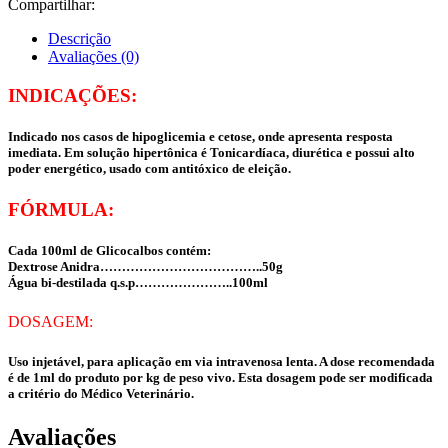
Compartilhar:
Descrição
Avaliações (0)
INDICAÇÕES:
Indicado nos casos de hipoglicemia e cetose, onde apresenta resposta
imediata. Em solução hipertônica é Tonicardíaca, diurética e possui alto
poder energético, usado com antitóxico de eleição.
FÓRMULA:
Cada 100ml de Glicocalbos contém:
Dextrose Anidra………………………………..50g
Água bi-destilada q.s.p…………………..100ml
DOSAGEM:
Uso injetável, para aplicação em via intravenosa lenta. A dose recomendada
é de 1ml do produto por kg de peso vivo. Esta dosagem pode ser modificada
a critério do Médico Veterinário.
Avaliações