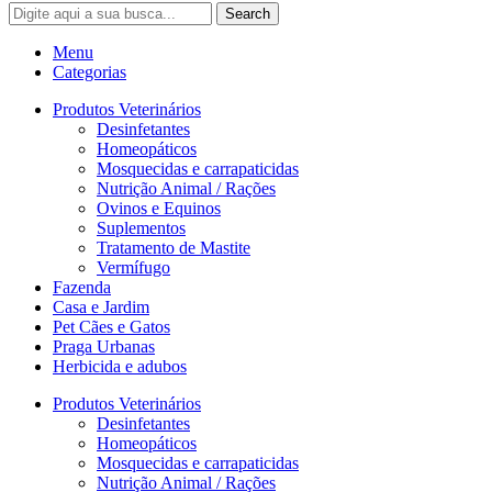
Search
Menu
Categorias
Produtos Veterinários
Desinfetantes
Homeopáticos
Mosquecidas e carrapaticidas
Nutrição Animal / Rações
Ovinos e Equinos
Suplementos
Tratamento de Mastite
Vermífugo
Fazenda
Casa e Jardim
Pet Cães e Gatos
Praga Urbanas
Herbicida e adubos
Produtos Veterinários
Desinfetantes
Homeopáticos
Mosquecidas e carrapaticidas
Nutrição Animal / Rações