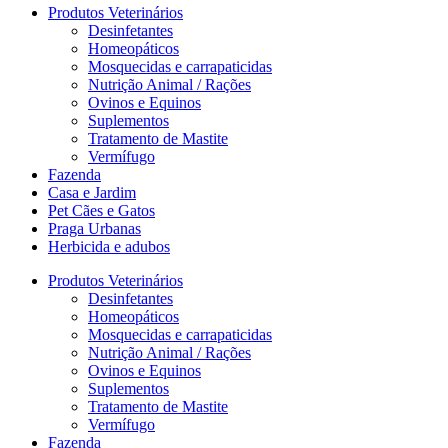
Produtos Veterinários
Desinfetantes
Homeopáticos
Mosquecidas e carrapaticidas
Nutrição Animal / Rações
Ovinos e Equinos
Suplementos
Tratamento de Mastite
Vermífugo
Fazenda
Casa e Jardim
Pet Cães e Gatos
Praga Urbanas
Herbicida e adubos
Produtos Veterinários
Desinfetantes
Homeopáticos
Mosquecidas e carrapaticidas
Nutrição Animal / Rações
Ovinos e Equinos
Suplementos
Tratamento de Mastite
Vermífugo
Fazenda