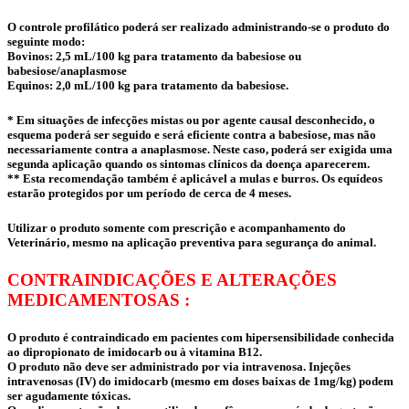
O controle profilático poderá ser realizado administrando-se o produto do
seguinte modo:
Bovinos: 2,5 mL/100 kg para tratamento da babesiose ou
babesiose/anaplasmose
Equinos: 2,0 mL/100 kg para tratamento da babesiose.
* Em situações de infecções mistas ou por agente causal desconhecido, o
esquema poderá ser seguido e será eficiente contra a babesiose, mas não
necessariamente contra a anaplasmose. Neste caso, poderá ser exigida uma
segunda aplicação quando os sintomas clínicos da doença aparecerem.
** Esta recomendação também é aplicável a mulas e burros. Os equídeos
estarão protegidos por um período de cerca de 4 meses.
Utilizar o produto somente com prescrição e acompanhamento do
Veterinário, mesmo na aplicação preventiva para segurança do animal.
CONTRAINDICAÇÕES E ALTERAÇÕES
MEDICAMENTOSAS :
O produto é contraindicado em pacientes com hipersensibilidade conhecida
ao dipropionato de imidocarb ou à vitamina B12.
O produto não deve ser administrado por via intravenosa. Injeções
intravenosas (IV) do imidocarb (mesmo em doses baixas de 1mg/kg) podem
ser agudamente tóxicas.