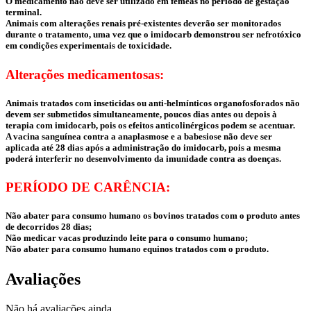
O medicamento não deve ser utilizado em fêmeas no período de gestação
terminal.
Animais com alterações renais pré-existentes deverão ser monitorados
durante o tratamento, uma vez que o imidocarb demonstrou ser nefrotóxico
em condições experimentais de toxicidade.
Alterações medicamentosas:
Animais tratados com inseticidas ou anti-helmínticos organofosforados não
devem ser submetidos simultaneamente, poucos dias antes ou depois à
terapia com imidocarb, pois os efeitos anticolinérgicos podem se acentuar.
A vacina sanguínea contra a anaplasmose e a babesiose não deve ser
aplicada até 28 dias após a administração do imidocarb, pois a mesma
poderá interferir no desenvolvimento da imunidade contra as doenças.
PERÍODO DE CARÊNCIA:
Não abater para consumo humano os bovinos tratados com o produto antes
de decorridos 28 dias;
Não medicar vacas produzindo leite para o consumo humano;
Não abater para consumo humano equinos tratados com o produto.
Avaliações
Não há avaliações ainda.