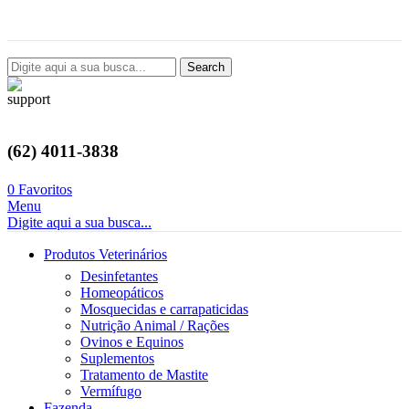
Avenida Castelo Branco, 2124, Setor Coimbra, Goiânia-GO
Search
(62) 4011-3838
0
Favoritos
Menu
Digite aqui a sua busca...
Produtos Veterinários
Desinfetantes
Homeopáticos
Mosquecidas e carrapaticidas
Nutrição Animal / Rações
Ovinos e Equinos
Suplementos
Tratamento de Mastite
Vermífugo
Fazenda