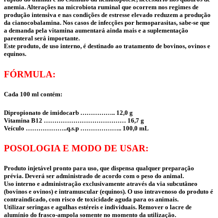
anemia. Alterações na microbiota ruminal que ocorrem nos regimes de
produção intensiva e nas condições de estresse elevado reduzem a produção
da cianocobalamina. Nos casos de infecções por hemoparasitas, sabe-se que
a demanda pela vitamina aumentará ainda mais e a suplementação
parenteral será importante.
Este produto, de uso interno, é destinado ao tratamento de bovinos, ovinos e
equinos.
FÓRMULA:
Cada 100 ml contém:
Dipropionato de imidocarb …………….. 12,0 g
Vitamina B12 ………………………………… 16,7 g
Veículo ………………..q.s.p ……………….. 100,0 mL
POSOLOGIA E MODO DE USAR:
Produto injetável pronto para uso, que dispensa qualquer preparação
prévia. Deverá ser administrado de acordo com o peso do animal.
Uso interno e administração exclusivamente através da via subcutâneo
(bovinos e ovinos) e intramuscular (equinos). O uso intravenoso do produto é
contraindicado, com risco de toxicidade aguda para os animais.
Utilizar seringas e agulhas estéreis e individuais. Remover o lacre de
alumínio do frasco-ampola somente no momento da utilização.