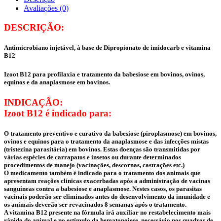
Avaliações (0)
DESCRIÇÃO:
Antimicrobiano injetável, à base de Dipropionato de imidocarb e vitamina
B12
Izoot B12 para profilaxia e tratamento da babesiose em bovinos, ovinos,
equinos e da anaplasmose em bovinos.
INDICAÇÃO:
Izoot B12 é indicado para:
O tratamento preventivo e curativo da babesiose (piroplasmose) em bovinos,
ovinos e equinos para o tratamento da anaplasmose e das infecções mistas
(tristezina parasitária) em bovinos. Estas doenças são transmitidas por
várias espécies de carrapatos e insetos ou durante determinados
procedimentos de manejo (vacinações, descornas, castrações etc.)
O medicamento também é indicado para o tratamento dos animais que
apresentam reações clínicas exacerbadas após a administração de vacinas
sanguíneas contra a babesiose e anaplasmose. Nestes casos, os parasitas
vacinais poderão ser eliminados antes do desenvolvimento da imunidade e
os animais deverão ser revacinados 8 semanas após o tratamento.
A vitamina B12 presente na fórmula irá auxiliar no restabelecimento mais
rápido do animal e no estímulo da hematopoiese, necessário nos quadros de