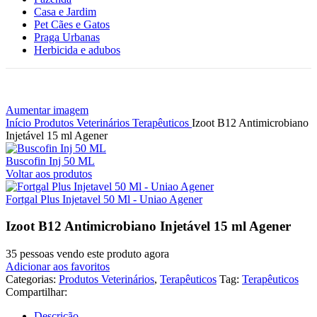
Casa e Jardim
Pet Cães e Gatos
Praga Urbanas
Herbicida e adubos
Aumentar imagem
Início
Produtos Veterinários
Terapêuticos
Izoot B12 Antimicrobiano
Injetável 15 ml Agener
Buscofin Inj 50 ML
Voltar aos produtos
Fortgal Plus Injetavel 50 Ml - Uniao Agener
Izoot B12 Antimicrobiano Injetável 15 ml Agener
35
pessoas vendo este produto agora
Adicionar aos favoritos
Categorias:
Produtos Veterinários
,
Terapêuticos
Tag:
Terapêuticos
Compartilhar:
Descrição