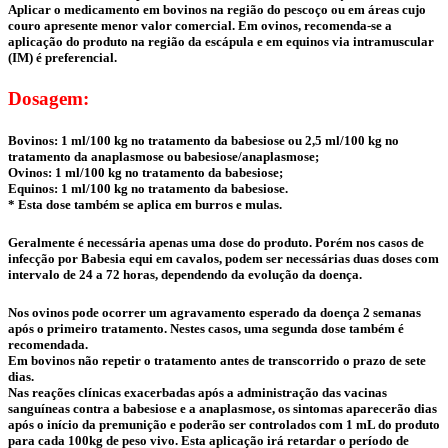
Aplicar o medicamento em bovinos na região do pescoço ou em áreas cujo
couro apresente menor valor comercial. Em ovinos, recomenda-se a
aplicação do produto na região da escápula e em equinos via intramuscular
(IM) é preferencial.
Dosagem:
Bovinos: 1 ml/100 kg no tratamento da babesiose ou 2,5 ml/100 kg no
tratamento da anaplasmose ou babesiose/anaplasmose;
Ovinos: 1 ml/100 kg no tratamento da babesiose;
Equinos: 1 ml/100 kg no tratamento da babesiose.
* Esta dose também se aplica em burros e mulas.
Geralmente é necessária apenas uma dose do produto. Porém nos casos de
infecção por Babesia equi em cavalos, podem ser necessárias duas doses com
intervalo de 24 a 72 horas, dependendo da evolução da doença.
Nos ovinos pode ocorrer um agravamento esperado da doença 2 semanas
após o primeiro tratamento. Nestes casos, uma segunda dose também é
recomendada.
Em bovinos não repetir o tratamento antes de transcorrido o prazo de sete
dias.
Nas reações clínicas exacerbadas após a administração das vacinas
sanguíneas contra a babesiose e a anaplasmose, os sintomas aparecerão dias
após o início da premunição e poderão ser controlados com 1 mL do produto
para cada 100kg de peso vivo. Esta aplicação irá retardar o período de