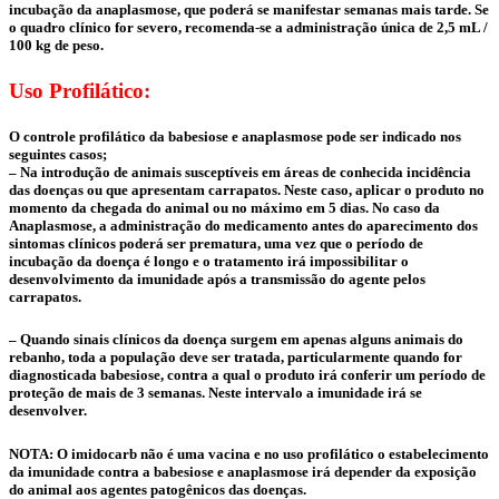
incubação da anaplasmose, que poderá se manifestar semanas mais tarde. Se
o quadro clínico for severo, recomenda-se a administração única de 2,5 mL /
100 kg de peso.
Uso Profilático:
O controle profilático da babesiose e anaplasmose pode ser indicado nos
seguintes casos;
– Na introdução de animais susceptíveis em áreas de conhecida incidência
das doenças ou que apresentam carrapatos. Neste caso, aplicar o produto no
momento da chegada do animal ou no máximo em 5 dias. No caso da
Anaplasmose, a administração do medicamento antes do aparecimento dos
sintomas clínicos poderá ser prematura, uma vez que o período de
incubação da doença é longo e o tratamento irá impossibilitar o
desenvolvimento da imunidade após a transmissão do agente pelos
carrapatos.
– Quando sinais clínicos da doença surgem em apenas alguns animais do
rebanho, toda a população deve ser tratada, particularmente quando for
diagnosticada babesiose, contra a qual o produto irá conferir um período de
proteção de mais de 3 semanas. Neste intervalo a imunidade irá se
desenvolver.
NOTA: O imidocarb não é uma vacina e no uso profilático o estabelecimento
da imunidade contra a babesiose e anaplasmose irá depender da exposição
do animal aos agentes patogênicos das doenças.