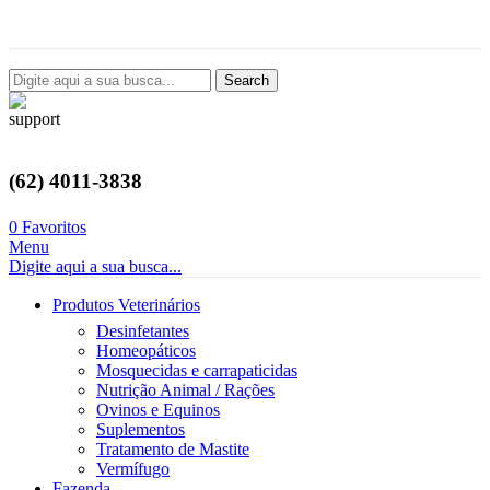
Avenida Castelo Branco, 2124, Setor Coimbra, Goiânia-GO
Search
(62) 4011-3838
0
Favoritos
Menu
Digite aqui a sua busca...
Produtos Veterinários
Desinfetantes
Homeopáticos
Mosquecidas e carrapaticidas
Nutrição Animal / Rações
Ovinos e Equinos
Suplementos
Tratamento de Mastite
Vermífugo
Fazenda