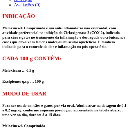
Avaliações (0)
INDICAÇÃO
Meloxinew® Comprimido é um anti-inflamatório não esteroidal, com
atividade preferencial na inibição da Cicloxigenase 2 (COX-2), indicado
para cães e gatos no tratamento da inflamação e dor, aguda ou crônica, nos
casos que envolvam tecidos moles ou musculoesqueléticos. É também
indicado para o controle da dor e inflamação no pós-operatório.
CADA 100 g CONTÉM:
Meloxicam … 0,5 g
Excipientes q.s.p … 100 g
MODO DE USAR
Para ser usado em cães e gatos, por via oral. Administrar na dosagem de 0,1
a 0,2 mg/kg, conforme esquema posológico apresentado na tabela abaixo,
uma vez ao dia, durante 5 a 15 dias.
Meloxinew® Comprimido