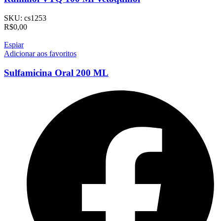
SKU:
cs1253
R$
0,00
Espiar
Adicionar aos favoritos
Sulfamicina Oral 200 ML