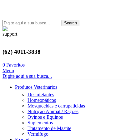
Avenida Castelo Branco, 2124, Setor Coimbra, Goiânia-GO
Search
(62) 4011-3838
0
Favoritos
Menu
Digite aqui a sua busca...
Produtos Veterinários
Desinfetantes
Homeopáticos
Mosquecidas e carrapaticidas
Nutrição Animal / Rações
Ovinos e Equinos
Suplementos
Tratamento de Mastite
Vermífugo
Fazenda