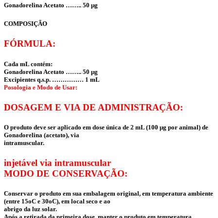
Gonadorelina Acetato …….. 50 μg
COMPOSIÇÃO
FÓRMULA:
Cada mL contém:
Gonadorelina Acetato …….. 50 μg
Excipientes q.s.p. …………… 1 mL
Posologia e Modo de Usar:
DOSAGEM E VIA DE ADMINISTRAÇÃO:
O produto deve ser aplicado em dose única de 2 mL (100 μg por animal) de
Gonadorelina (acetato), via
intramuscular.
injetável via intramuscular
MODO DE CONSERVAÇÃO:
Conservar o produto em sua embalagem original, em temperatura ambiente
(entre 15oC e 30oC), em local seco e ao
abrigo da luz solar.
Após a retirada da primeira dose, manter o produto em temperatura