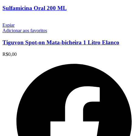
Sulfamicina Oral 200 ML
Espiar
Adicionar aos favoritos
Tiguvon Spot-on Mata-bicheira 1 Litro Elanco
R$
0,00