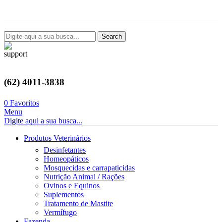
Avenida Castelo Branco, 2124, Setor Coimbra, Goiânia-GO
Search
(62) 4011-3838
0
Favoritos
Menu
Digite aqui a sua busca...
Produtos Veterinários
Desinfetantes
Homeopáticos
Mosquecidas e carrapaticidas
Nutrição Animal / Rações
Ovinos e Equinos
Suplementos
Tratamento de Mastite
Vermífugo
Fazenda