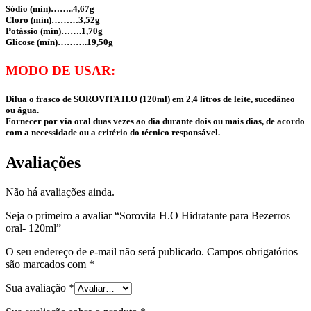
Sódio (mín)……..4,67g
Cloro (mín)………3,52g
Potássio (mín)…….1,70g
Glicose (mín)……….19,50g
MODO DE USAR:
Dilua o frasco de SOROVITA H.O (120ml) em 2,4 litros de leite, sucedâneo
ou água.
Fornecer por via oral duas vezes ao dia durante dois ou mais dias, de acordo
com a necessidade ou a critério do técnico responsável.
Avaliações
Não há avaliações ainda.
Seja o primeiro a avaliar “Sorovita H.O Hidratante para Bezerros
oral- 120ml”
O seu endereço de e-mail não será publicado.
Campos obrigatórios
são marcados com
*
Sua avaliação
*