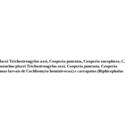
placei Trichostrongylus axei, Cooperia punctata, Cooperia oncophora, C.
aemonchus placei Trichostrongylus axei, Cooperia punctata, Cooperia
ormas larvais de Cochliomyia hominivorax) e carrapatos (Riphicephalus