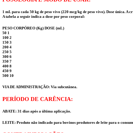
1 mL para cada 50 kg de peso vivo (220 mcg/kg de peso vivo). Dose única. A c
A tabela a seguir indica a dose por peso corporal:
PESO CORPÓREO (Kg) DOSE (mL)
50 1
100 2
150 3
200 4
250 5
300 6
350 7
400 8
450 9
500 10
VIA DE ADMINISTRAÇÃO: Via subcutânea.
PERÍODO DE CARÊNCIA:
ABATE: 31 dias após a última aplicação.
LEITE: Produto não indicado para bovinos produtores de leite para o consu