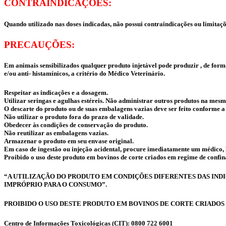
CONTRAINDICAÇÕES:
Quando utilizado nas doses indicadas, não possui contraindicações ou limitaç
PRECAUÇÕES:
Em animais sensibilizados qualquer produto injetável pode produzir , de forma
e/ou anti- histamínicos, a critério do Médico Veterinário.
Respeitar as indicações e a dosagem.
Utilizar seringas e agulhas estéreis. Não administrar outros produtos na mesm
O descarte do produto ou de suas embalagens vazias deve ser feito conforme a 
Não utilizar o produto fora do prazo de validade.
Obedecer às condições de conservação do produto.
Não reutilizar as embalagens vazias.
Armazenar o produto em seu envase original.
Em caso de ingestão ou injeção acidental, procure imediatamente um médico
Proibido o uso deste produto em bovinos de corte criados em regime de confin
“A UTILIZAÇÃO DO PRODUTO EM CONDIÇÕES DIFERENTES DAS IND
IMPRÓPRIO PARA O CONSUMO”.
PROIBIDO O USO DESTE PRODUTO EM BOVINOS DE CORTE CRIADOS
Centro de Informações Toxicológicas (CIT): 0800 722 6001