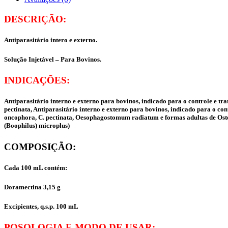
DESCRIÇÃO:
Antiparasitário intero e externo.
Solução Injetável – Para Bovinos.
INDICAÇÕES:
Antiparasitário interno e externo para bovinos, indicado para o controle e t
pectinata, Antiparasitário interno e externo para bovinos, indicado para o co
oncophora, C. pectinata, Oesophagostomum radiatum e formas adultas de Oste
(Boophilus) microplus)
COMPOSIÇÃO:
Cada 100 mL contém:
Doramectina 3,15 g
Excipientes, q.s.p. 100 mL
POSOLOGIA E MODO DE USAR: