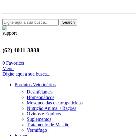
Avenida Castelo Branco, 2124, Setor Coimbra, Goiânia-GO
Search
(62) 4011-3838
0
Favoritos
Menu
Digite aqui a sua busca...
Produtos Veterinários
Desinfetantes
Homeopáticos
Mosquecidas e carrapaticidas
Nutrição Animal / Rações
Ovinos e Equinos
Suplementos
Tratamento de Mastite
Vermífugo
Fazenda