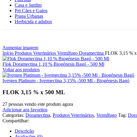
Casa e Jardim
Pet Cães e Gatos
Praga Urbanas
Herbicida e adubos
Aumentar imagem
Início
Produtos Veterinários
Vermífugo
Doramectina
FLOK 3,15 % x
Flok Doramectina 1,10 % Biogénesis Bagó - 500 Ml
Voltar aos produtos
Ivergen Platinum - Ivermectina 3,15% -500 Ml - Biogénesis Bagó
FLOK 3,15 % x 500 ML
27
pessoas vendo este produto agora
Adicionar aos favoritos
Categorias:
Doramectina
,
Produtos Veterinários
,
Vermífugo
Tag:
Dor
Compartilhar:
Descrição
Avaliações (0)