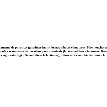
ratamento de parasitos gastrintestinais (formas adultas e imaturas: Haemonchus 
ntrole e tratamento de parasitos gastrintestinais (formas adultas e imaturas: H
rtagia ostertagi e Nematodirus helvetianus), miíases (Dermatobia hominis e f