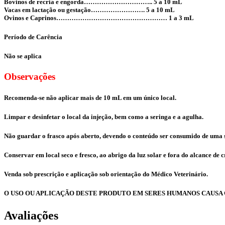
Bovinos de recria e engorda………………………….. 5 a 10 mL
Vacas em lactação ou gestação……………………. 5 a 10 mL
Ovinos e Caprinos…………………………………………… 1 a 3 mL
Período de Carência
Não se aplica
Observações
Recomenda-se não aplicar mais de 10 mL em um único local.
Limpar e desinfetar o local da injeção, bem como a seringa e a agulha.
Não guardar o frasco após aberto, devendo o conteúdo ser consumido de uma s
Conservar em local seco e fresco, ao abrigo da luz solar e fora do alcance de 
Venda sob prescrição e aplicação sob orientação do Médico Veterinário.
O USO OU APLICAÇÃO DESTE PRODUTO EM SERES HUMANOS CAUSA G
Avaliações