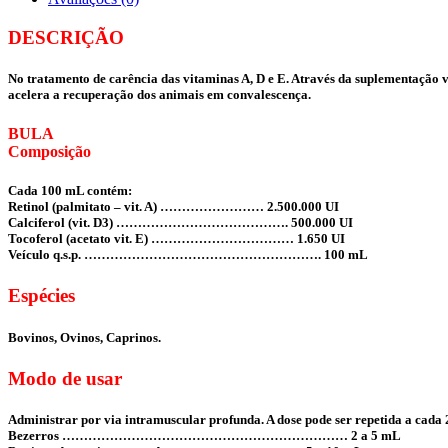
DESCRIÇÃO
No tratamento de carência das vitaminas A, D e E. Através da suplementação vi
acelera a recuperação dos animais em convalescença.
BULA
Composição
Cada 100 mL contém:
Retinol (palmitato – vit. A) …………………… 2.500.000 UI
Calciferol (vit. D3) …………………………………. 500.000 UI
Tocoferol (acetato vit. E) …………………………… 1.650 UI
Veículo q.s.p. ………………………………………………. 100 mL
Espécies
Bovinos, Ovinos, Caprinos.
Modo de usar
Administrar por via intramuscular profunda. A dose pode ser repetida a cada 
Bezerros ………………………………………………………… 2 a 5 mL