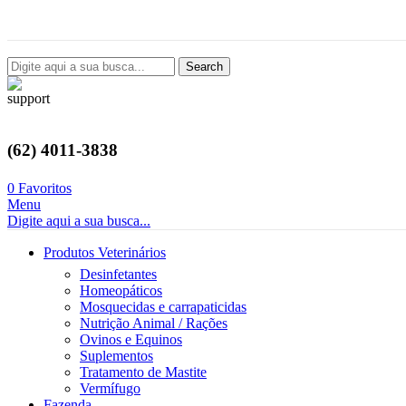
Avenida Castelo Branco, 2124, Setor Coimbra, Goiânia-GO
Search
(62) 4011-3838
0
Favoritos
Menu
Digite aqui a sua busca...
Produtos Veterinários
Desinfetantes
Homeopáticos
Mosquecidas e carrapaticidas
Nutrição Animal / Rações
Ovinos e Equinos
Suplementos
Tratamento de Mastite
Vermífugo
Fazenda