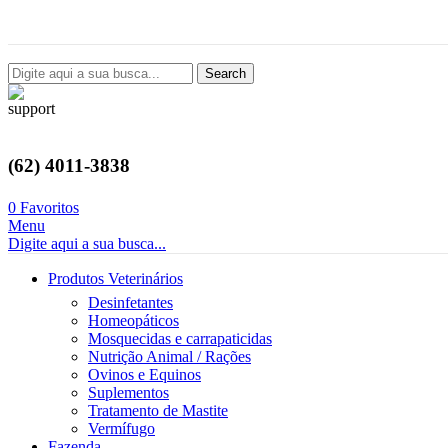
Avenida Castelo Branco, 2124, Setor Coimbra, Goiânia-GO
Search
(62) 4011-3838
0
Favoritos
Menu
Digite aqui a sua busca...
Produtos Veterinários
Desinfetantes
Homeopáticos
Mosquecidas e carrapaticidas
Nutrição Animal / Rações
Ovinos e Equinos
Suplementos
Tratamento de Mastite
Vermífugo
Fazenda