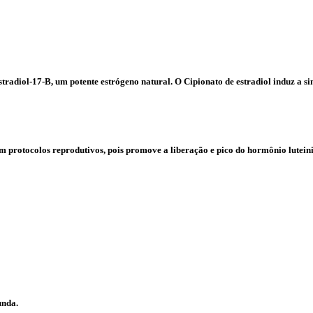
estradiol-17-B, um potente estrógeno natural. O Cipionato de estradiol induz a s
em protocolos reprodutivos, pois promove a liberação e pico do hormônio lutein
unda.