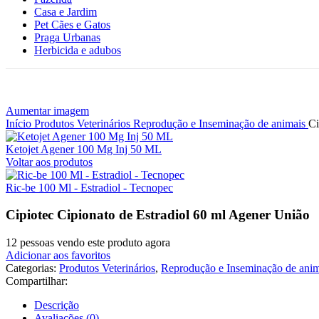
Casa e Jardim
Pet Cães e Gatos
Praga Urbanas
Herbicida e adubos
Aumentar imagem
Início
Produtos Veterinários
Reprodução e Inseminação de animais
Ci
Ketojet Agener 100 Mg Inj 50 ML
Voltar aos produtos
Ric-be 100 Ml - Estradiol - Tecnopec
Cipiotec Cipionato de Estradiol 60 ml Agener União
12
pessoas vendo este produto agora
Adicionar aos favoritos
Categorias:
Produtos Veterinários
,
Reprodução e Inseminação de anim
Compartilhar:
Descrição
Avaliações (0)