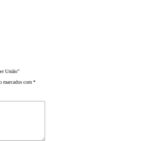
ner União”
ão marcados com
*