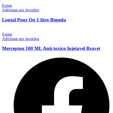
Espiar
Adicionar aos favoritos
Lontal Pour On 1 litro Bimeda
Espiar
Adicionar aos favoritos
Mercepton 100 ML Anti-toxico Injetavel Bravet