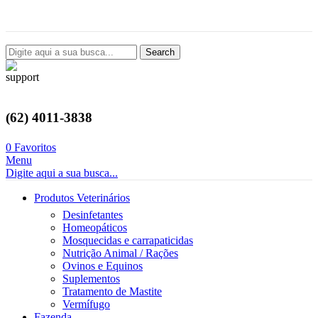
Avenida Castelo Branco, 2124, Setor Coimbra, Goiânia-GO
Search
(62) 4011-3838
0
Favoritos
Menu
Digite aqui a sua busca...
Produtos Veterinários
Desinfetantes
Homeopáticos
Mosquecidas e carrapaticidas
Nutrição Animal / Rações
Ovinos e Equinos
Suplementos
Tratamento de Mastite
Vermífugo
Fazenda