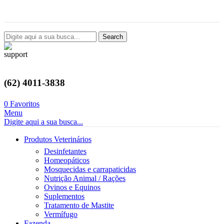
Avenida Castelo Branco, 2124, Setor Coimbra, Goiânia-GO
Search
(62) 4011-3838
0
Favoritos
Menu
Digite aqui a sua busca...
Produtos Veterinários
Desinfetantes
Homeopáticos
Mosquecidas e carrapaticidas
Nutrição Animal / Rações
Ovinos e Equinos
Suplementos
Tratamento de Mastite
Vermífugo
Fazenda